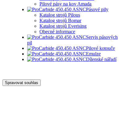
Pilové pásy na kov Amada
Pásové pily
Katalog strojů Pilous
Katalog strojů Bomar
Katalog strojů Everising
Obecné informace
Servis pásových
pil
Pilové kotouče
Emulze
Dílenské nářadí
Spravovat souhlas