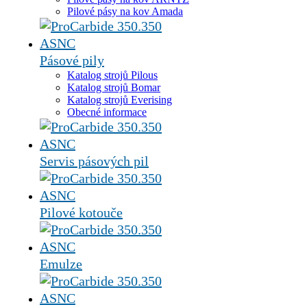
Pilové pásy na kov Amada
Pásové pily
Katalog strojů Pilous
Katalog strojů Bomar
Katalog strojů Everising
Obecné informace
Servis pásových pil
Pilové kotouče
Emulze