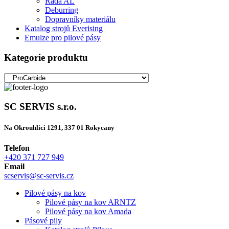
Řada AL
Deburring
Dopravníky materiálu
Katalog strojů Everising
Emulze pro pilové pásy
Kategorie produktu
SC SERVIS s.r.o.
Na Okrouhlici 1291, 337 01 Rokycany
Telefon
+420 371 727 949
Email
scservis@sc-servis.cz
Pilové pásy na kov
Pilové pásy na kov ARNTZ
Pilové pásy na kov Amada
Pásové pily