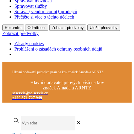
Spravovat možnosti
Spravovat služby
Správa {vendor_count} prodejců
Přečtěte si více o těchto účelech
Rozumím
Odmítnout
Zobrazit předvolby
Uložit předvolby
Zobrazit předvolby
Zásady cookies
Prohlášení o zásadách ochrany osobních údajů
Hlavní dodavatel pilových pásů na kov značek Amada a ARNTZ
Hlavní dodavatel pilových pásů na kov
značek Amada a ARNTZ
scservis@sc-servis.cz
+420 371 727 949
✕