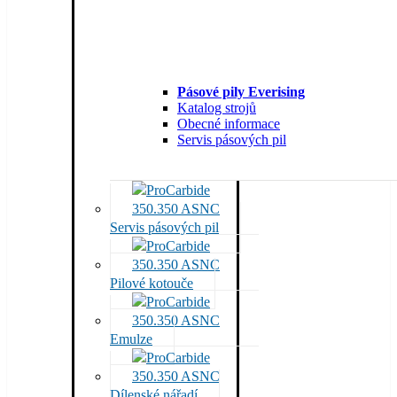
Pásové pily Everising
Katalog strojů
Obecné informace
Servis pásových pil
Servis pásových pil
Pilové kotouče
Emulze
Dílenské nářadí