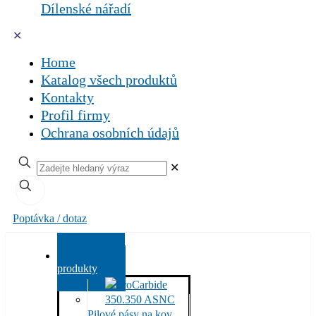
Dílenské nářadí
✕
Home
Katalog všech produktů
Kontakty
Profil firmy
Ochrana osobních údajů
✕
Poptávka / dotaz
Všechny
produkty
Pilové pásy na kov