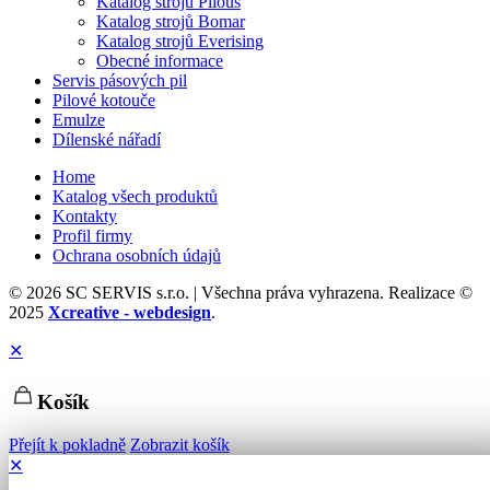
Katalog strojů Pilous
Katalog strojů Bomar
Katalog strojů Everising
Obecné informace
Servis pásových pil
Pilové kotouče
Emulze
Dílenské nářadí
Home
Katalog všech produktů
Kontakty
Profil firmy
Ochrana osobních údajů
© 2026 SC SERVIS s.r.o. | Všechna práva vyhrazena. Realizace ©
2025
Xcreative - webdesign
.
✕
Košík
Přejít k pokladně
Zobrazit košík
✕