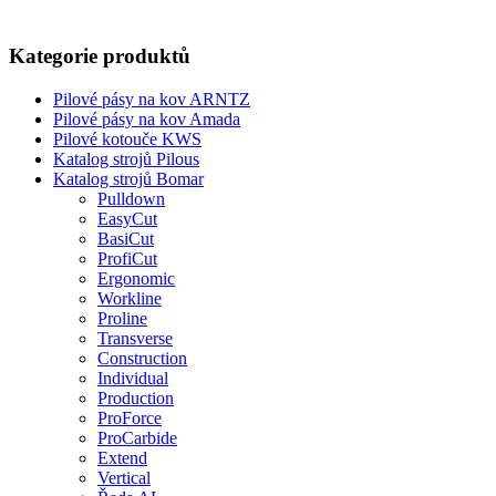
Kategorie produktů
Pilové pásy na kov ARNTZ
Pilové pásy na kov Amada
Pilové kotouče KWS
Katalog strojů Pilous
Katalog strojů Bomar
Pulldown
EasyCut
BasiCut
ProfiCut
Ergonomic
Workline
Proline
Transverse
Construction
Individual
Production
ProForce
ProCarbide
Extend
Vertical