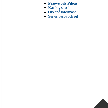
Pásové pily Pilous
Katalog strojů
Obecné informace
Servis pásových pil