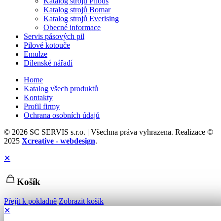
Katalog strojů Pilous
Katalog strojů Bomar
Katalog strojů Everising
Obecné informace
Servis pásových pil
Pilové kotouče
Emulze
Dílenské nářadí
Home
Katalog všech produktů
Kontakty
Profil firmy
Ochrana osobních údajů
© 2026 SC SERVIS s.r.o. | Všechna práva vyhrazena. Realizace ©
2025
Xcreative - webdesign
.
✕
Košík
Přejít k pokladně
Zobrazit košík
✕