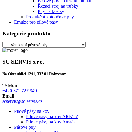
Pásové pily na řezání hliníku
Řezací stroj na trubky
Pily na kostky
Produkční kotoučové pily
Emulze pro pilové pásy
Kategorie produktu
SC SERVIS s.r.o.
Na Okrouhlici 1291, 337 01 Rokycany
Telefon
+420 371 727 949
Email
scservis@sc-servis.cz
Pilové pásy na kov
Pilové pásy na kov ARNTZ
Pilové pásy na kov Amada
Pásové pily