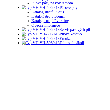
Pilové pásy na kov Amada
Pásové pily
Katalog strojů Pilous
Katalog strojů Bomar
Katalog strojů Everising
Obecné informace
Servis pásových pil
Pilové kotouče
Emulze
Dílenské nářadí