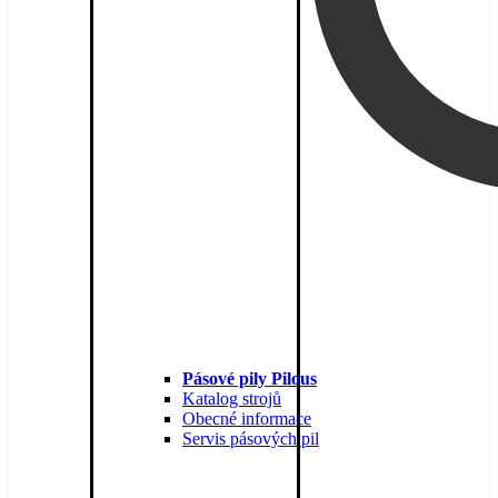
Pásové pily Pilous
Katalog strojů
Obecné informace
Servis pásových pil