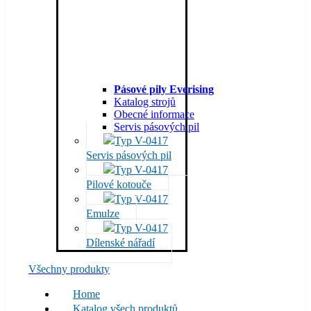
Pásové pily Everising
Katalog strojů
Obecné informace
Servis pásových pil
Servis pásových pil
Pilové kotouče
Emulze
Dílenské nářadí
Všechny produkty
Home
Katalog všech produktů