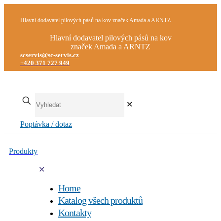
Hlavní dodavatel pilových pásů na kov značek Amada a ARNTZ
Hlavní dodavatel pilových pásů na kov
značek Amada a ARNTZ
scservis@sc-servis.cz
+420 371 727 949
✕
Poptávka / dotaz
Produkty
✕
Home
Katalog všech produktů
Kontakty