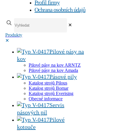
Profil firmy
Ochrana osobních údajů
✕
Produkty
✕
Pilové pásy na
kov
Pilové pásy na kov ARNTZ
Pilové pásy na kov Amada
Pásové pily
Katalog strojů Pilous
Katalog strojů Bomar
Katalog strojů Everising
Obecné informace
Servis
pásových pil
Pilové
kotouče