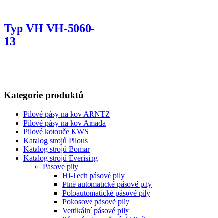
Typ VH VH-5060-
13
Kategorie produktů
Pilové pásy na kov ARNTZ
Pilové pásy na kov Amada
Pilové kotouče KWS
Katalog strojů Pilous
Katalog strojů Bomar
Katalog strojů Everising
Pásové pily
Hi-Tech pásové pily
Plně automatické pásové pily
Poloautomatické pásové pily
Pokosové pásové pily
Vertikální pásové pily