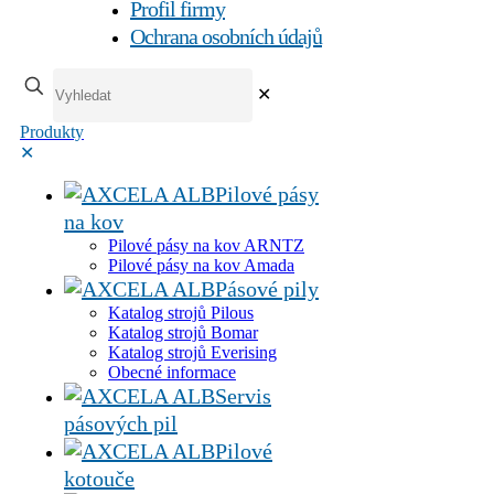
Profil firmy
Ochrana osobních údajů
✕
Produkty
✕
Pilové pásy
na kov
Pilové pásy na kov ARNTZ
Pilové pásy na kov Amada
Pásové pily
Katalog strojů Pilous
Katalog strojů Bomar
Katalog strojů Everising
Obecné informace
Servis
pásových pil
Pilové
kotouče