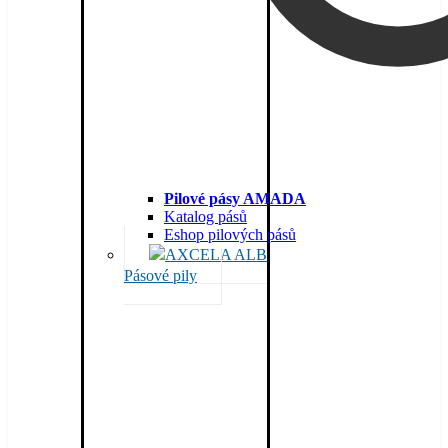
Pilové pásy AMADA
Katalog pásů
Eshop pilových pásů
Pásové pily