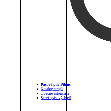
Pásové pily Pilous
Katalog strojů
Obecné informace
Servis pásových pil