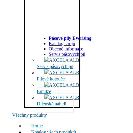
Pásové pily Everising
Katalog strojů
Obecné informace
Servis pásových pil
Servis pásových pil
Pilové kotouče
Emulze
Dílenské nářadí
Všechny produkty
Home
Katalog všech produktů