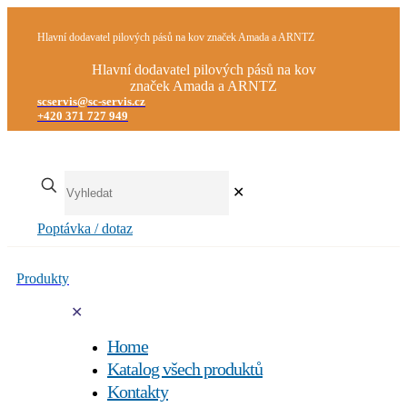
Hlavní dodavatel pilových pásů na kov značek Amada a ARNTZ
Hlavní dodavatel pilových pásů na kov
značek Amada a ARNTZ
scservis@sc-servis.cz
+420 371 727 949
✕
Poptávka / dotaz
Produkty
✕
Home
Katalog všech produktů
Kontakty