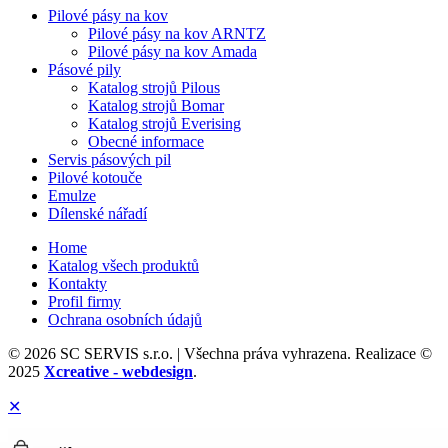
Pilové pásy na kov
Pilové pásy na kov ARNTZ
Pilové pásy na kov Amada
Pásové pily
Katalog strojů Pilous
Katalog strojů Bomar
Katalog strojů Everising
Obecné informace
Servis pásových pil
Pilové kotouče
Emulze
Dílenské nářadí
Home
Katalog všech produktů
Kontakty
Profil firmy
Ochrana osobních údajů
© 2026 SC SERVIS s.r.o. | Všechna práva vyhrazena. Realizace ©
2025
Xcreative - webdesign
.
✕