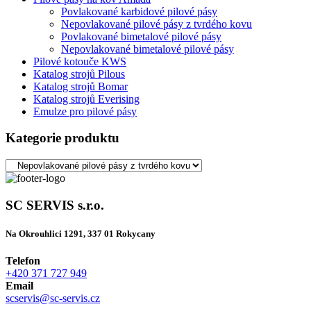
Povlakované karbidové pilové pásy
Nepovlakované pilové pásy z tvrdého kovu
Povlakované bimetalové pilové pásy
Nepovlakované bimetalové pilové pásy
Pilové kotouče KWS
Katalog strojů Pilous
Katalog strojů Bomar
Katalog strojů Everising
Emulze pro pilové pásy
Kategorie produktu
SC SERVIS s.r.o.
Na Okrouhlici 1291, 337 01 Rokycany
Telefon
+420 371 727 949
Email
scservis@sc-servis.cz