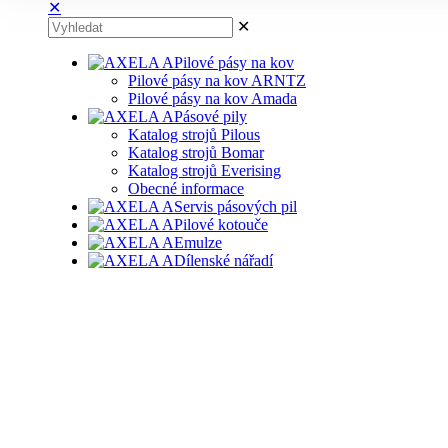
✕
✕
Pilové pásy na kov
Pilové pásy na kov ARNTZ
Pilové pásy na kov Amada
Pásové pily
Katalog strojů Pilous
Katalog strojů Bomar
Katalog strojů Everising
Obecné informace
Servis pásových pil
Pilové kotouče
Emulze
Dílenské nářadí