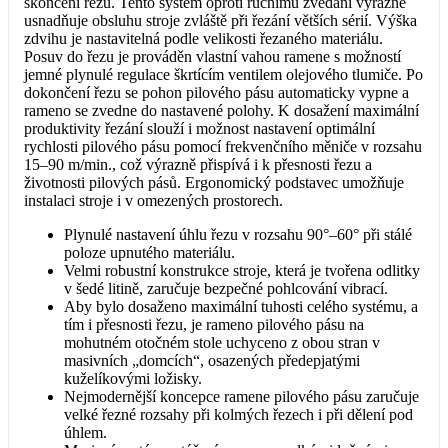
skončení řezu. Tento systém oproti ručnímu zvedání výrazně
usnadňuje obsluhu stroje zvláště při řezání větších sérií. Výška
zdvihu je nastavitelná podle velikosti řezaného materiálu.
Posuv do řezu je prováděn vlastní vahou ramene s možností
jemné plynulé regulace škrtícím ventilem olejového tlumiče. Po
dokončení řezu se pohon pilového pásu automaticky vypne a
rameno se zvedne do nastavené polohy. K dosažení maximální
produktivity řezání slouží i možnost nastavení optimální
rychlosti pilového pásu pomocí frekvenčního měniče v rozsahu
15–90 m/min., což výrazně přispívá i k přesnosti řezu a
životnosti pilových pásů. Ergonomický podstavec umožňuje
instalaci stroje i v omezených prostorech.
Plynulé nastavení úhlu řezu v rozsahu 90°–60° při stálé
poloze upnutého materiálu.
Velmi robustní konstrukce stroje, která je tvořena odlitky
v šedé litině, zaručuje bezpečné pohlcování vibrací.
Aby bylo dosaženo maximální tuhosti celého systému, a
tím i přesnosti řezu, je rameno pilového pásu na
mohutném otočném stole uchyceno z obou stran v
masivních „domcích“, osazených předepjatými
kuželíkovými ložisky.
Nejmodernější koncepce ramene pilového pásu zaručuje
velké řezné rozsahy při kolmých řezech i při dělení pod
úhlem.