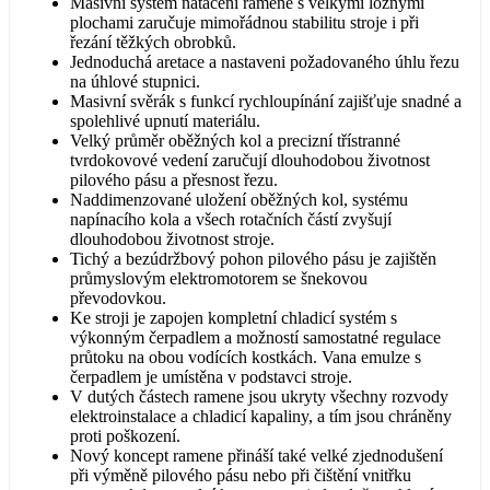
Masivní systém natáčení ramene s velkými ložnými
plochami zaručuje mimořádnou stabilitu stroje i při
řezání těžkých obrobků.
Jednoduchá aretace a nastaveni požadovaného úhlu řezu
na úhlové stupnici.
Masivní svěrák s funkcí rychloupínání zajišťuje snadné a
spolehlivé upnutí materiálu.
Velký průměr oběžných kol a precizní třístranné
tvrdokovové vedení zaručují dlouhodobou životnost
pilového pásu a přesnost řezu.
Naddimenzované uložení oběžných kol, systému
napínacího kola a všech rotačních částí zvyšují
dlouhodobou životnost stroje.
Tichý a bezúdržbový pohon pilového pásu je zajištěn
průmyslovým elektromotorem se šnekovou
převodovkou.
Ke stroji je zapojen kompletní chladicí systém s
výkonným čerpadlem a možností samostatné regulace
průtoku na obou vodících kostkách. Vana emulze s
čerpadlem je umístěna v podstavci stroje.
V dutých částech ramene jsou ukryty všechny rozvody
elektroinstalace a chladicí kapaliny, a tím jsou chráněny
proti poškození.
Nový koncept ramene přináší také velké zjednodušení
při výměně pilového pásu nebo při čištění vnitřku