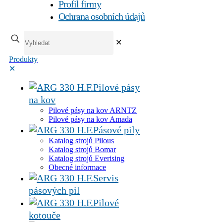
Profil firmy
Ochrana osobních údajů
✕
Produkty
✕
Pilové pásy
na kov
Pilové pásy na kov ARNTZ
Pilové pásy na kov Amada
Pásové pily
Katalog strojů Pilous
Katalog strojů Bomar
Katalog strojů Everising
Obecné informace
Servis
pásových pil
Pilové
kotouče