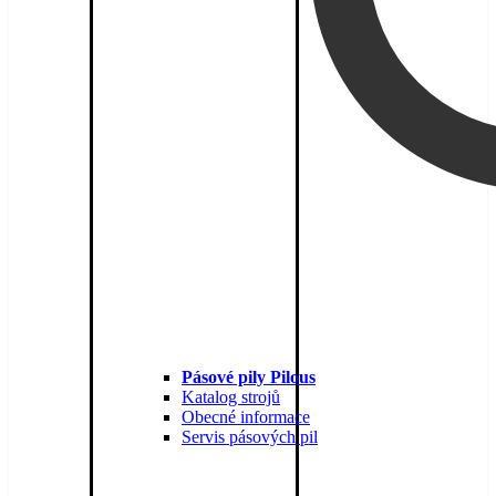
Pásové pily Pilous
Katalog strojů
Obecné informace
Servis pásových pil