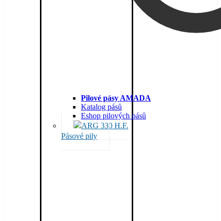
Pilové pásy AMADA
Katalog pásů
Eshop pilových pásů
Pásové pily