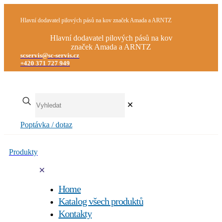
Hlavní dodavatel pilových pásů na kov značek Amada a ARNTZ
Hlavní dodavatel pilových pásů na kov
značek Amada a ARNTZ
scservis@sc-servis.cz
+420 371 727 949
✕
Poptávka / dotaz
Produkty
✕
Home
Katalog všech produktů
Kontakty