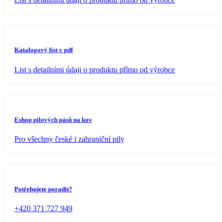
Katalogový list v pdf
List s detailními údaji o produktu přímo od výrobce
Eshop pilových pásů na kov
Pro všechny české i zahraniční pily
Potřebujete poradit?
+420 371 727 949