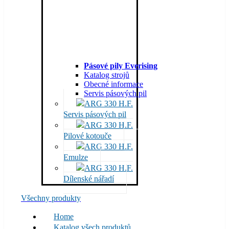
Pásové pily Everising
Katalog strojů
Obecné informace
Servis pásových pil
Servis pásových pil
Pilové kotouče
Emulze
Dílenské nářadí
Všechny produkty
Home
Katalog všech produktů