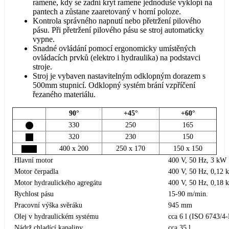
ramene, kdy se zadní kryt ramene jednoduše vyklopí na
pantech a zůstane zaaretovaný v horní poloze.
Kontrola správného napnutí nebo přetržení pilového
pásu. Při přetržení pilového pásu se stroj automaticky
vypne.
Snadné ovládání pomocí ergonomicky umístěných
ovládacích prvků (elektro i hydraulika) na podstavci
stroje.
Stroj je vybaven nastavitelným odklopným dorazem s
500mm stupnicí. Odklopný systém brání vzpříčení
řezaného materiálu.
90°
+45°
+60°
330
250
165
320
230
150
400 x 200
250 x 170
150 x 150
Hlavní motor
400 V, 50 Hz, 3 kW
Motor čerpadla
400 V, 50 Hz, 0,12
Motor hydraulického agregátu
400 V, 50 Hz, 0,18
Rychlost pásu
15-90 m/min.
Pracovní výška svěráku
945 mm
Olej v hydraulickém systému
cca 6 l (ISO 6743/4
Nádrž chladící kapaliny
cca 35 l