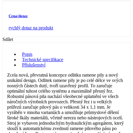
Cena/dotaz
rychlý dotaz na produkt
Sdílet
Popis
Technické specifikace
Příslušenství
Zcela nová, převratná koncepce odlitku ramene pily a nový
unikátní design. Odlitek ramene pily je po celé délce ve svých
nosných částech dutý, tvoří uzavřený profil. To zaručuje
optimální tuhost celého systému a maximálně přesný řez.
Robustní pásová pila nachází všeobecné uplatnění ve všech
náročných výrobních provozech. Přesný řez i u velkých
průřezů zaručuje pilový pás o velikosti 34 x 1,1 mm. Je
vyráběn v mnoha variantách a umožňuje průmyslové dělení
široké škály materiálů, včetně nerezu nebo nástrojových ocelí.
Stroj je vybaven jednoduchým hydraulickým agregátem, který
slouží k automatickému zvednutí ramene pilového pásu po