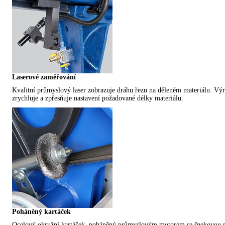
Laserové zaměřování
Kvalitní průmyslový laser zobrazuje dráhu řezu na děleném materiálu. Vý
zrychluje a zpřesňuje nastavení požadované délky materiálu.
Poháněný kartáček
Ocelový okružní kartáček, poháněný průmyslovým motorem se šnekovou 