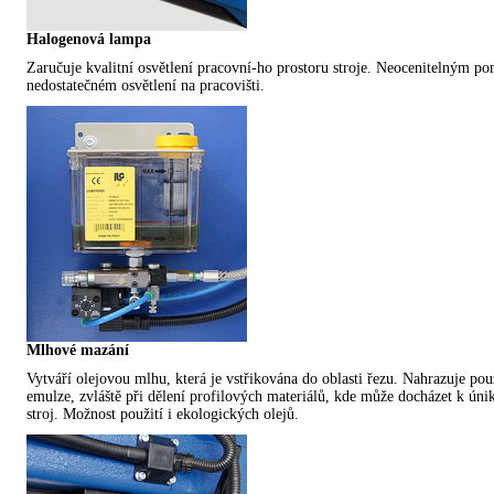
Halogenová lampa
Zaručuje kvalitní osvětlení pracovní-ho prostoru stroje. Neocenitelným p
nedostatečném osvětlení na pracovišti.
Mlhové mazání
Vytváří olejovou mlhu, která je vstřikována do oblasti řezu. Nahrazuje použ
emulze, zvláště při dělení profilových materiálů, kde může docházet k ú
stroj. Možnost použití i ekologických olejů.