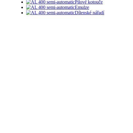
Pilové kotouče
Emulze
Dílenské nářadí