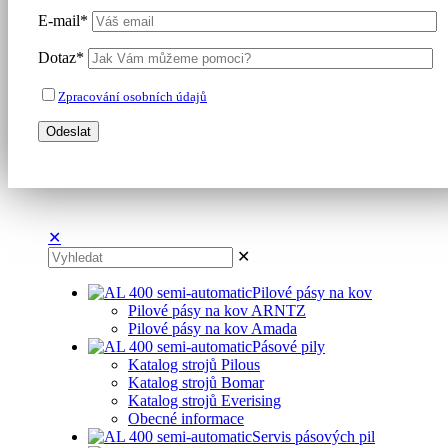
E-mail*
Dotaz*
Zpracování osobních údajů
✕
✕
Pilové pásy na kov
Pilové pásy na kov ARNTZ
Pilové pásy na kov Amada
Pásové pily
Katalog strojů Pilous
Katalog strojů Bomar
Katalog strojů Everising
Obecné informace
Servis pásových pil