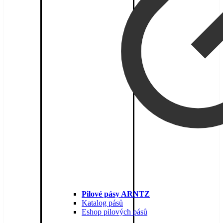
Pilové pásy ARNTZ
Katalog pásů
Eshop pilových pásů