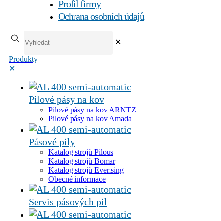
Profil firmy
Ochrana osobních údajů
✕
Produkty
✕
Pilové pásy na kov
Pilové pásy na kov ARNTZ
Pilové pásy na kov Amada
Pásové pily
Katalog strojů Pilous
Katalog strojů Bomar
Katalog strojů Everising
Obecné informace
Servis pásových pil