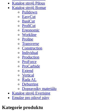
Katalog strojů Pilous
Katalog strojů Bomar
Pulldown
EasyCut
BasiCut
ProfiCut
Ergonomic
Workline
Proline
Transverse
Construction
Individual
Production
ProForce
ProCarbide
Extend
Vertical
Řada AL
Deburring
Dopravníky materiálu
Katalog strojů Everising
Emulze pro pilové pásy
Kategorie produktu