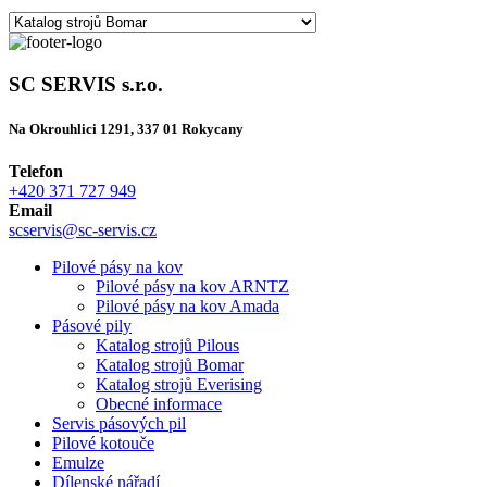
SC SERVIS s.r.o.
Na Okrouhlici 1291, 337 01 Rokycany
Telefon
+420 371 727 949
Email
scservis@sc-servis.cz
Pilové pásy na kov
Pilové pásy na kov ARNTZ
Pilové pásy na kov Amada
Pásové pily
Katalog strojů Pilous
Katalog strojů Bomar
Katalog strojů Everising
Obecné informace
Servis pásových pil
Pilové kotouče
Emulze
Dílenské nářadí