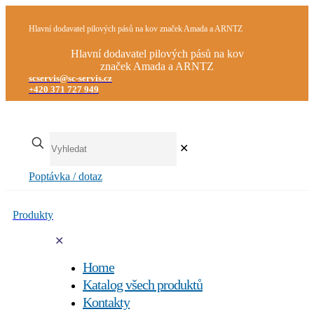
Hlavní dodavatel pilových pásů na kov značek Amada a ARNTZ
Hlavní dodavatel pilových pásů na kov
značek Amada a ARNTZ
scservis@sc-servis.cz
+420 371 727 949
✕
Poptávka / dotaz
Produkty
✕
Home
Katalog všech produktů
Kontakty