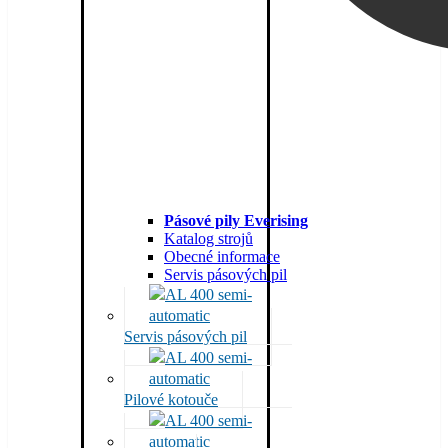
Pásové pily Everising
Katalog strojů
Obecné informace
Servis pásových pil
Servis pásových pil
Pilové kotouče