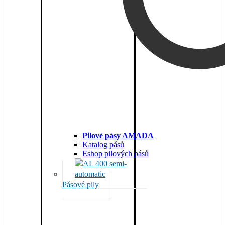
Pilové pásy AMADA
Katalog pásů
Eshop pilových pásů
Pásové pily