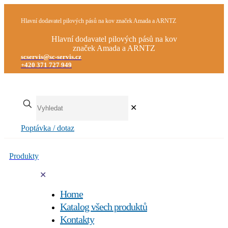
Hlavní dodavatel pilových pásů na kov značek Amada a ARNTZ
Hlavní dodavatel pilových pásů na kov
značek Amada a ARNTZ
scservis@sc-servis.cz
+420 371 727 949
✕
Poptávka / dotaz
Produkty
✕
Home
Katalog všech produktů
Kontakty