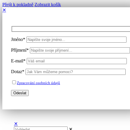
Přejít k pokladně
Zobrazit košík
✕
Jméno*
Příjmení*
E-mail*
Dotaz*
Zpracování osobních údajů
✕
✕