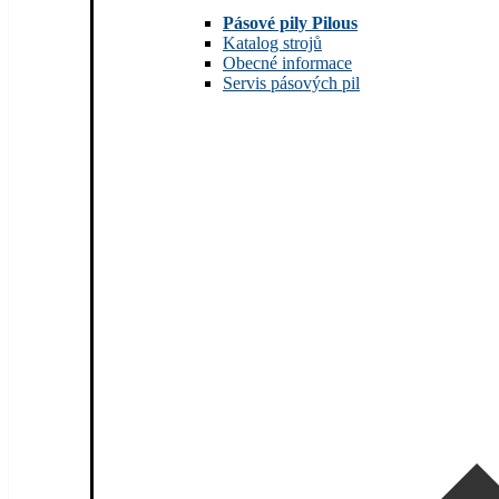
Pásové pily Pilous
Katalog strojů
Obecné informace
Servis pásových pil