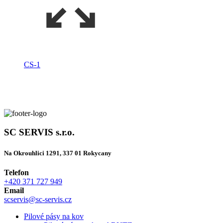
CS-1
SC SERVIS s.r.o.
Na Okrouhlici 1291, 337 01 Rokycany
Telefon
+420 371 727 949
Email
scservis@sc-servis.cz
Pilové pásy na kov