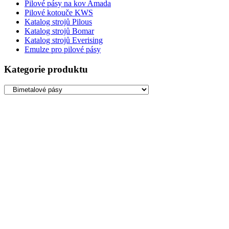
Pilové pásy na kov Amada
Pilové kotouče KWS
Katalog strojů Pilous
Katalog strojů Bomar
Katalog strojů Everising
Emulze pro pilové pásy
Kategorie produktu