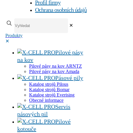
Profil firmy
Ochrana osobních údajů
✕
Produkty
✕
Pilové pásy
na kov
Pilové pásy na kov ARNTZ
Pilové pásy na kov Amada
Pásové pily
Katalog strojů Pilous
Katalog strojů Bomar
Katalog strojů Everising
Obecné informace
Servis
pásových pil
Pilové
kotouče