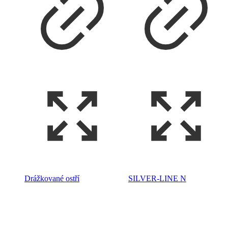
Drážkované ostří
SILVER-LINE N