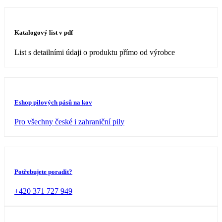
Katalogový list v pdf
List s detailními údaji o produktu přímo od výrobce
Eshop pilových pásů na kov
Pro všechny české i zahraniční pily
Potřebujete poradit?
+420 371 727 949