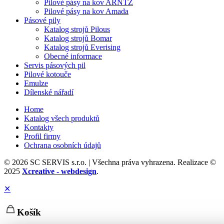
Pilové pásy na kov ARNTZ
Pilové pásy na kov Amada
Pásové pily
Katalog strojů Pilous
Katalog strojů Bomar
Katalog strojů Everising
Obecné informace
Servis pásových pil
Pilové kotouče
Emulze
Dílenské nářadí
Home
Katalog všech produktů
Kontakty
Profil firmy
Ochrana osobních údajů
© 2026 SC SERVIS s.r.o. | Všechna práva vyhrazena. Realizace ©
2025
Xcreative - webdesign
.
✕
Košík