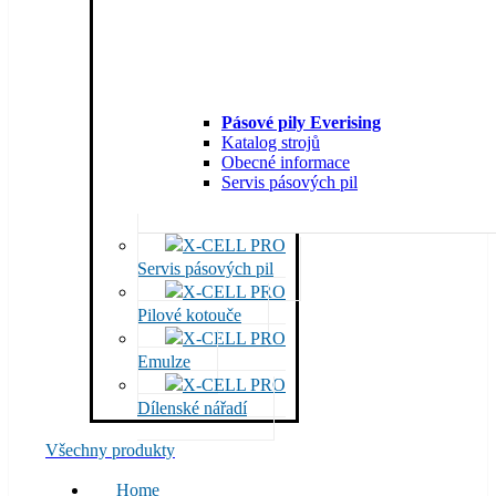
Pásové pily Everising
Katalog strojů
Obecné informace
Servis pásových pil
Servis pásových pil
Pilové kotouče
Emulze
Dílenské nářadí
Všechny produkty
Home