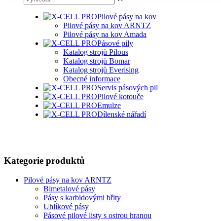
Pilové pásy na kov
Pilové pásy na kov ARNTZ
Pilové pásy na kov Amada
Pásové pily
Katalog strojů Pilous
Katalog strojů Bomar
Katalog strojů Everising
Obecné informace
Servis pásových pil
Pilové kotouče
Emulze
Dílenské nářadí
Kategorie produktů
Pilové pásy na kov ARNTZ
Bimetalové pásy
Pásy s karbidovými břity
Uhlíkové pásy
Pásové pilové listy s ostrou hranou