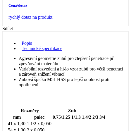
Cena/dotaz
rychlý dotaz na produkt
Sdílet
Popis
Technické specifikace
Agresivní geometrie zubů pro zlepšení penetrace při
zpevňování materiálu
Variabilní rozvedení a hi-lo vzor zubů pro větší penetraci
a zároveň snížení vibrací
Zubová špička M51 HSS pro lepší odolnost proti
opotřebení
Rozměry
Zub
mm
palec
0,75/1,25
1/1,3
1,4/2
2/3
3/4
41 x 1,30
1 1/2 x 0,050
54 x 1,30
2 x 0,050