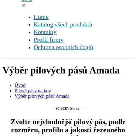
✕
Home
Katalog všech produktů
Kontakty
Profil firmy
Ochrana osobních údajů
Výběr pilových pásů Amada
Úvod
Pilové pásy na kov
Výběr pilových pásů Amada
— SC SERVIS s.r.o. —
Zvolte nejvhodnější pilový pás, podle
rozměru, profilu a jakosti řezeaného