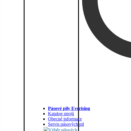
Pásové pily Everising
Katalog strojů
Obecné informace
Servis pásových pil