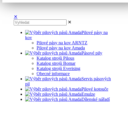
✕
✕
Pilové pásy na
kov
Pilové pásy na kov ARNTZ
Pilové pásy na kov Amada
Pásové pily
Katalog strojů Pilous
Katalog strojů Bomar
Katalog strojů Everising
Obecné informace
Servis pásových
pil
Pilové kotouče
Emulze
Dílenské nářadí