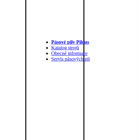
Pásové pily Pilous
Katalog strojů
Obecné informace
Servis pásových pil