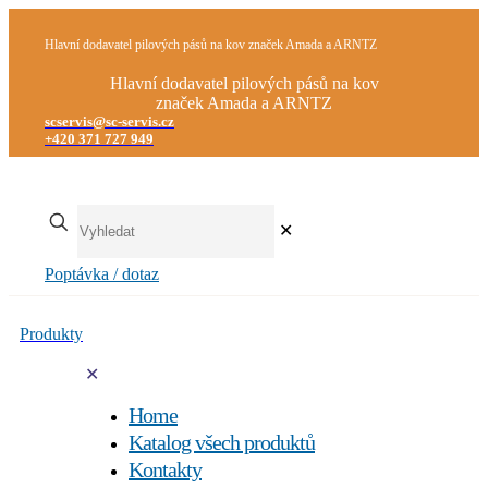
Hlavní dodavatel pilových pásů na kov značek Amada a ARNTZ
Hlavní dodavatel pilových pásů na kov
značek Amada a ARNTZ
scservis@sc-servis.cz
+420 371 727 949
✕
Poptávka / dotaz
Produkty
✕
Home
Katalog všech produktů
Kontakty