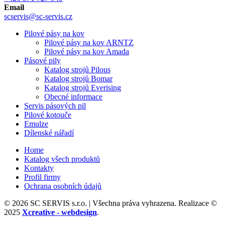
Email
scservis@sc-servis.cz
Pilové pásy na kov
Pilové pásy na kov ARNTZ
Pilové pásy na kov Amada
Pásové pily
Katalog strojů Pilous
Katalog strojů Bomar
Katalog strojů Everising
Obecné informace
Servis pásových pil
Pilové kotouče
Emulze
Dílenské nářadí
Home
Katalog všech produktů
Kontakty
Profil firmy
Ochrana osobních údajů
© 2026 SC SERVIS s.r.o. | Všechna práva vyhrazena. Realizace ©
2025
Xcreative - webdesign
.