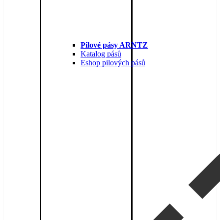
Pilové pásy ARNTZ
Katalog pásů
Eshop pilových pásů