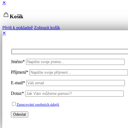
✕
Košík
Přejít k pokladně
Zobrazit košík
✕
Jméno*
Příjmení*
E-mail*
Dotaz*
Zpracování osobních údajů