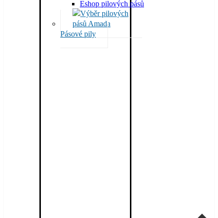
Eshop pilových pásů
Pásové pily