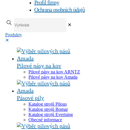
Profil firmy
Ochrana osobních údajů
✕
Produkty
✕
Pilové pásy na kov
Pilové pásy na kov ARNTZ
Pilové pásy na kov Amada
Pásové pily
Katalog strojů Pilous
Katalog strojů Bomar
Katalog strojů Everising
Obecné informace