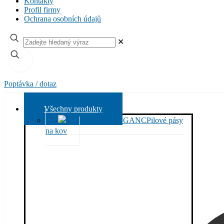
Kontakty
Profil firmy
Ochrana osobních údajů
✕
Poptávka / dotaz
Všechny produkty
Pilové pásy
na kov