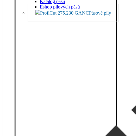
Katalog pásů
Eshop pilových pásů
Pásové pily