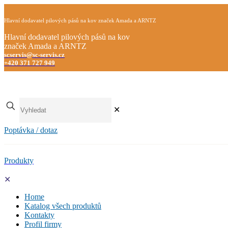
Hlavní dodavatel pilových pásů na kov značek Amada a ARNTZ
Hlavní dodavatel pilových pásů na kov
značek Amada a ARNTZ
scservis@sc-servis.cz
+420 371 727 949
✕
Poptávka / dotaz
Produkty
✕
Home
Katalog všech produktů
Kontakty
Profil firmy