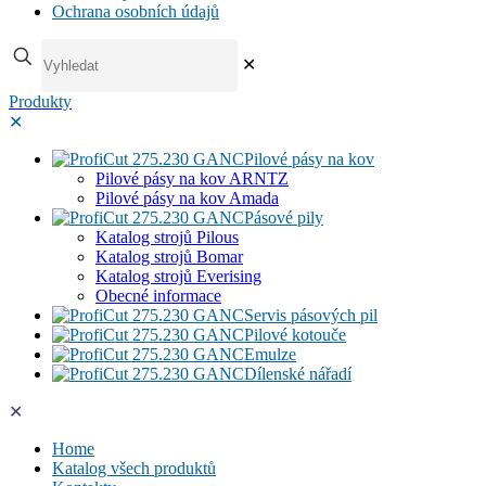
Ochrana osobních údajů
✕
Produkty
✕
Pilové pásy na kov
Pilové pásy na kov ARNTZ
Pilové pásy na kov Amada
Pásové pily
Katalog strojů Pilous
Katalog strojů Bomar
Katalog strojů Everising
Obecné informace
Servis pásových pil
Pilové kotouče
Emulze
Dílenské nářadí
✕
Home
Katalog všech produktů