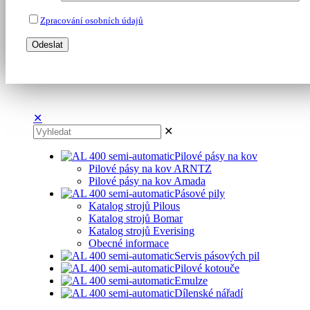
Zpracování osobních údajů
✕
✕
Pilové pásy na kov
Pilové pásy na kov ARNTZ
Pilové pásy na kov Amada
Pásové pily
Katalog strojů Pilous
Katalog strojů Bomar
Katalog strojů Everising
Obecné informace
Servis pásových pil
Pilové kotouče
Emulze
Dílenské nářadí