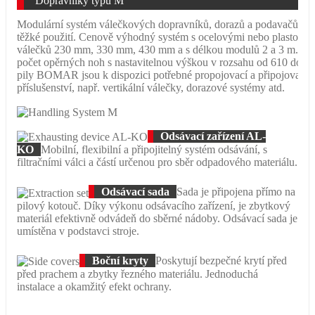
Dopravníky typu M
Modulární systém válečkových dopravníků, dorazů a podavačů pro 
těžké použití. Cenově výhodný systém s ocelovými nebo plastovými
válečků 230 mm, 330 mm, 430 mm a s délkou modulů 2 a 3 m. Dá s
počet opěrných noh s nastavitelnou výškou v rozsahu od 610 do 
pily BOMAR jsou k dispozici potřebné propojovací a připojovací d
příslušenství, např. vertikální válečky, dorazové systémy atd.
Odsávací zařízení AL-
KO
Mobilní, flexibilní a připojitelný systém odsávání, s
filtračními válci a částí určenou pro sběr odpadového materiálu.
Odsávací sada
Sada je připojena přímo na
pilový kotouč. Díky výkonu odsávacího zařízení, je zbytkový
materiál efektivně odvádeň do sběrné nádoby. Odsávací sada je
umístěna v podstavci stroje.
Boční kryty
Poskytují bezpečné krytí před
před prachem a zbytky řezného materiálu. Jednoduchá
instalace a okamžitý efekt ochrany.