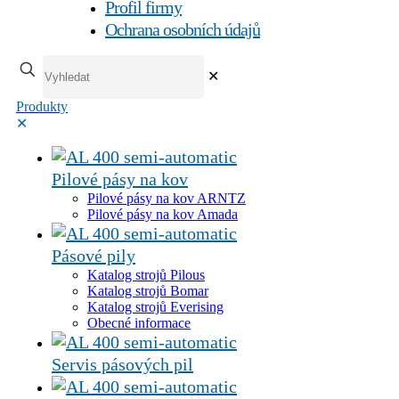
Profil firmy
Ochrana osobních údajů
✕
Produkty
✕
Pilové pásy na kov
Pilové pásy na kov ARNTZ
Pilové pásy na kov Amada
Pásové pily
Katalog strojů Pilous
Katalog strojů Bomar
Katalog strojů Everising
Obecné informace
Servis pásových pil