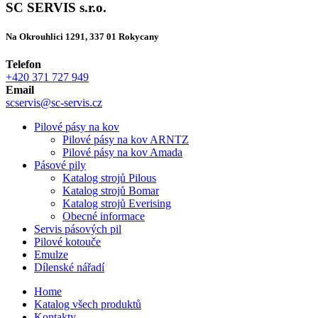
SC SERVIS s.r.o.
Na Okrouhlici 1291, 337 01 Rokycany
Telefon
+420 371 727 949
Email
scservis@sc-servis.cz
Pilové pásy na kov
Pilové pásy na kov ARNTZ
Pilové pásy na kov Amada
Pásové pily
Katalog strojů Pilous
Katalog strojů Bomar
Katalog strojů Everising
Obecné informace
Servis pásových pil
Pilové kotouče
Emulze
Dílenské nářadí
Home
Katalog všech produktů
Kontakty