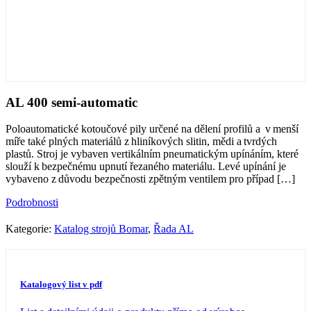
AL 400 semi-automatic
Poloautomatické kotoučové pily určené na dělení profilů a v menší
míře také plných materiálů z hliníkových slitin, mědi a tvrdých
plastů. Stroj je vybaven vertikálním pneumatickým upínáním, které
slouží k bezpečnému upnutí řezaného materiálu. Levé upínání je
vybaveno z důvodu bezpečnosti zpětným ventilem pro případ
[…]
Podrobnosti
Kategorie:
Katalog strojů Bomar
,
Řada AL
Katalogový list v pdf