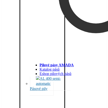
Pilové pásy AMADA
Katalog pásů
Eshop pilových pásů
Pásové pily