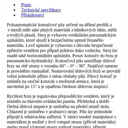
Popis
Technické specifikace
Příslušenství
Poloautomatické kotoučové pily určené na dělení profilů a
v menší míře také plných materiálů z hliníkových slitin, mědi
a tvrdých plastů. Stroj je vybaven vertikálním pneumatickým
upínáním, které slouží k bezpečnému upnutí řezaného
materiálu. Levé upínání je vybaveno z důvodu bezpečnosti
zpětným ventilem pro případ poklesu tlaku vzduchu. Stroj lze
osadit také horizontálním upínáním. Posuv kotouče do řezu je
pneumaticko-hydraulický. Kotoučová pila umožňuje úhlové
řezy na obě strany v rozsahu 60° – 0° – 90°. Natáčení ramene
je prováděno manuálně. Nastavování úhlových řezů se provádí
velmi jednoduše přímo z místa obsluhy pily. Pilový kotouč je
umístěn na otočné konzole s možností aretace, která je
stavitelná po 15° a je opatřena čitelnou úhlovou stupnicí.
Rychlost řezu je regulována přepouštěcím ventilem, který je
umístěn na hlavním ovládacím panelu. Přehledná a dobře
čitelná úhlová stupnice je umístěna na přední straně stolu.
Chlazení je umístěno v podstavci stroje. Pilu lze jednoduše
připojit k odsávacímu zařízení. V rámci snadné manipulace s
materiálem je možné z levé vstupní strany (přívod materiálu)
anebo pravé výstupní strany (odvod materiálu), připojit