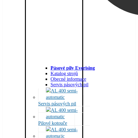
Pásové pily Everising
Katalog strojů
Obecné informace
Servis pásových pil
Servis pásových pil
Pilové kotouče