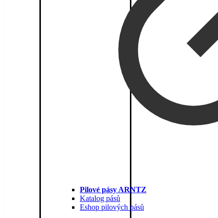
Pilové pásy ARNTZ
Katalog pásů
Eshop pilových pásů