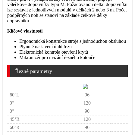
válečkové dopravníky typu M. Požadovanou délku dopravníku
lze sestavit z jednotlivých modulů v délkách 2 nebo 3 m. Počet
podpěrných noh se stanoví na základě celkové délky
dopravníku.
Klíčové vlastnosti
Ergonomická konstrukce stroje s jednoduchou obsluhou
Plynulé nastavení úhlů řezu
Elektronická kontrola otevření krytů
Mikronizér pro mazání řezného kotouče
Řezné parametry
60°L
96
0°
120
0°
90
45°R
120
60°R
96