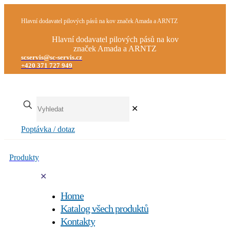
Hlavní dodavatel pilových pásů na kov značek Amada a ARNTZ
Hlavní dodavatel pilových pásů na kov
značek Amada a ARNTZ
scservis@sc-servis.cz
+420 371 727 949
✕
Poptávka / dotaz
Produkty
✕
Home
Katalog všech produktů
Kontakty