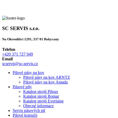
SC SERVIS s.r.o.
Na Okrouhlici 1291, 337 01 Rokycany
Telefon
+420 371 727 949
Email
scservis@sc-servis.cz
Pilové pásy na kov
Pilové pásy na kov ARNTZ
Pilové pásy na kov Amada
Pásové pily
Katalog strojů Pilous
Katalog strojů Bomar
Katalog strojů Everising
Obecné informace
Servis pásových pil
Pilové kotouče