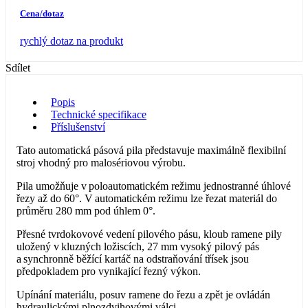
Cena/dotaz
rychlý dotaz na produkt
Sdílet
Popis
Technické specifikace
Příslušenství
Tato automatická pásová pila představuje maximálně flexibilní
stroj vhodný pro malosériovou výrobu.
Pila umožňuje v poloautomatickém režimu jednostranné úhlové
řezy až do 60°. V automatickém režimu lze řezat materiál do
průměru 280 mm pod úhlem 0°.
Přesné tvrdokovové vedení pilového pásu, kloub ramene pily
uložený v kluzných ložiscích, 27 mm vysoký pilový pás
a synchronně běžící kartáč na odstraňování třísek jsou
předpokladem pro vynikající řezný výkon.
Upínání materiálu, posuv ramene do řezu a zpět je ovládán
hydraulickými plnozdvihovými válci.