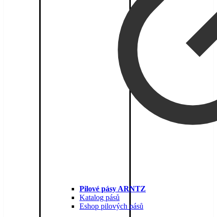
Pilové pásy ARNTZ
Katalog pásů
Eshop pilových pásů