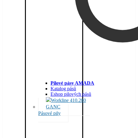
Pilové pásy AMADA
Katalog pásů
Eshop pilových pásů
Pásové pily