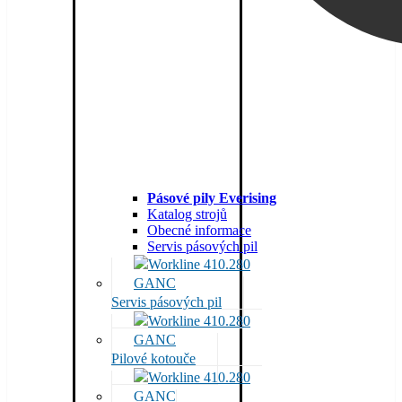
Pásové pily Everising
Katalog strojů
Obecné informace
Servis pásových pil
Servis pásových pil
Pilové kotouče