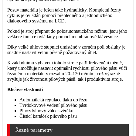
Posuv materiálu je řešen také hydraulicky. Kompletní řezný
cyklus je ovládán pomocí přehledného a jednoduchého
dialogového systému na LCD.
Pokud je stroj přepnut do poloautomatického režimu, jsou jeho
veškeré funkce ovládány pomocí membránové klávesnice.
Díky velké úhlové stupnici umístěné v zorném poli obsluhy je
snadné nastavit velmi přesně požadovaný úhel.
K základnímu vybavení tohoto stroje patří frekvenční měnič,
který umožňuje nastavit optimální rychlosti pilového pásu vůči
řezanému materiálu v rozsahu 20–120 m/min., což výrazně
zvyšuje jak životnost pilových pásů, tak i produktivitu stroje.
Klíčové vlastnosti
Automatická regulace tlaku do řezu
Tvrdokovové vedení pilového pásu
Plnozdvihový válec svěráku
Čistící kartáček pilového pásu
Řezné parametry