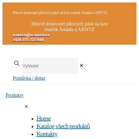
Hlavní dodavatel pilových pásů na kov značek Amada a ARNTZ
Hlavní dodavatel pilových pásů na kov
značek Amada a ARNTZ
scservis@sc-servis.cz
+420 371 727 949
✕
Poptávka / dotaz
Produkty
✕
Home
Katalog všech produktů
Kontakty