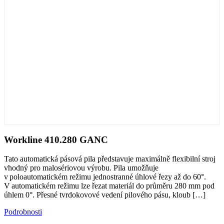
Workline 410.280 GANC
Tato automatická pásová pila představuje maximálně flexibilní stroj
vhodný pro malosériovou výrobu. Pila umožňuje
v poloautomatickém režimu jednostranné úhlové řezy až do 60°.
V automatickém režimu lze řezat materiál do průměru 280 mm pod
úhlem 0°. Přesné tvrdokovové vedení pilového pásu, kloub
[…]
Podrobnosti