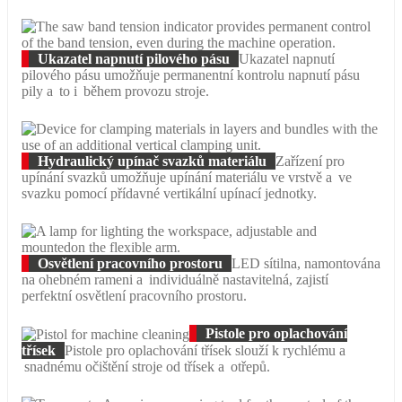
Ukazatel napnutí pilového pásu
Ukazatel napnutí
pilového pásu umožňuje permanentní kontrolu napnutí pásu
pily a to i během provozu stroje.
Hydraulický upínač svazků materiálu
Zařízení pro
upínání svazků umožňuje upínání materiálu ve vrstvě a ve
svazku pomocí přídavné vertikální upínací jednotky.
Osvětlení pracovního prostoru
LED sítilna, namontována
na ohebném rameni a individuálně nastavitelná, zajistí
perfektní osvětlení pracovního prostoru.
Pistole pro oplachování
třísek
Pistole pro oplachování třísek slouží k rychlému a
snadnému očištění stroje od třísek a otřepů.