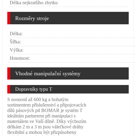
Délka nejkratšího zbytku
Rozměry stroje
Délka:
Šířka:
Výška:
Hmotnost:
Vhodné manipulační systémy
Dopravníky typu T
S nosností až 600 kg a bohatým
sortimentem příslušenství a připojovacích
dílů pásových pil BOMAR je systém T
ideálním partnerem při manipulaci s
materiálem ve Vaší dílně. Díky výchozím
délkám 2 m a 3 m jsou válečkové dráhy
flexibilní a mohou být přizpůsobeny