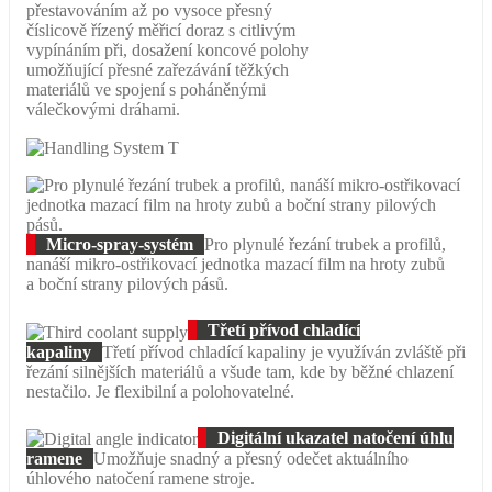
přestavováním až po vysoce přesný
číslicově řízený měřicí doraz s citlivým
vypínáním při, dosažení koncové polohy
umožňující přesné zařezávání těžkých
materiálů ve spojení s poháněnými
válečkovými dráhami.
Micro-spray-systém
Pro plynulé řezání trubek a profilů,
nanáší mikro-ostřikovací jednotka mazací film na hroty zubů
a boční strany pilových pásů.
Třetí přívod chladící
kapaliny
Třetí přívod chladící kapaliny je využíván zvláště při
řezání silnějších materiálů a všude tam, kde by běžné chlazení
nestačilo. Je flexibilní a polohovatelné.
Digitální ukazatel natočení úhlu
ramene
Umožňuje snadný a přesný odečet aktuálního
úhlového natočení ramene stroje.