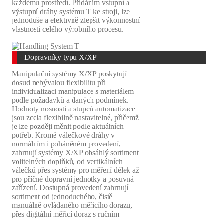
každému prostředí. Přidáním vstupní a
výstupní dráhy systému T ke stroji, lze
jednoduše a efektivně zlepšit výkonnostní
vlastnosti celého výrobního procesu.
Dopravníky typu X/XP
Manipulační systémy X/XP poskytují
dosud nebývalou flexibilitu při
individualizaci manipulace s materiálem
podle požadavků a daných podmínek.
Hodnoty nosnosti a stupeň automatizace
jsou zcela flexibilně nastavitelné, přičemž
je lze později měnit podle aktuálních
potřeb. Kromě válečkové dráhy v
normálním i poháněném provedení,
zahrnují systémy X/XP obsáhlý sortiment
volitelných doplňků, od vertikálních
válečků přes systémy pro měření délek až
pro příčné dopravní jednotky a posuvná
zařízení. Dostupná provedení zahrnují
sortiment od jednoduchého, čistě
manuálně ovládaného měřicího dorazu,
přes digitální měřicí doraz s ručním