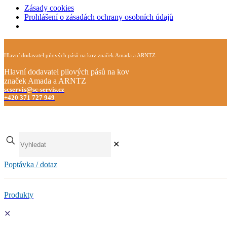
Zásady cookies
Prohlášení o zásadách ochrany osobních údajů
Hlavní dodavatel pilových pásů na kov značek Amada a ARNTZ
Hlavní dodavatel pilových pásů na kov
značek Amada a ARNTZ
scservis@sc-servis.cz
+420 371 727 949
✕
Poptávka / dotaz
Produkty
✕