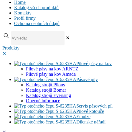
Home
Katalog všech produktů
Kontakty
Profil firmy
Ochrana osobních údajů
✕
Produkty
✕
Pilové pásy na kov
Pilové pásy na kov ARNTZ
Pilové pásy na kov Amada
Pásové pily
Katalog strojů Pilous
Katalog strojů Bomar
Katalog strojů Everising
Obecné informace
Servis pásových pil
Pilové kotouče
Emulze
Dílenské nářadí