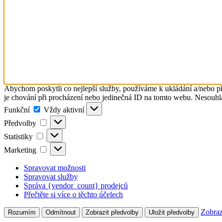
Abychom poskytli co nejlepší služby, používáme k ukládání a/nebo př
je chování při procházení nebo jedinečná ID na tomto webu. Nesouhlas
Funkční
Funkční
Vždy aktivní
Předvolby
Předvolby
Statistiky
Statistiky
Marketing
Marketing
Spravovat možnosti
Spravovat služby
Správa {vendor_count} prodejců
Přečtěte si více o těchto účelech
Zobraz
Rozumím
Odmítnout
Zobrazit předvolby
Uložit předvolby