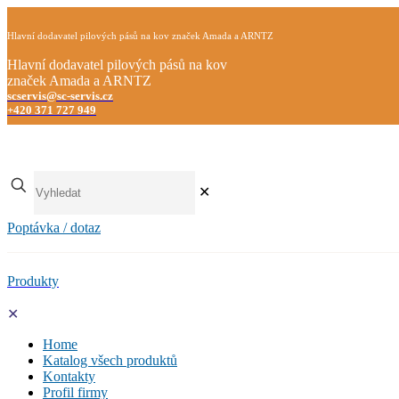
Hlavní dodavatel pilových pásů na kov značek Amada a ARNTZ
Hlavní dodavatel pilových pásů na kov
značek Amada a ARNTZ
scservis@sc-servis.cz
+420 371 727 949
✕
Poptávka / dotaz
Produkty
✕
Home
Katalog všech produktů
Kontakty
Profil firmy