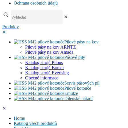
Ochrana osobních údajů
✕
Produkty
✕
Pilové pásy na kov
Pilové pásy na kov ARNTZ
Pilové pásy na kov Amada
Pásové pily
Katalog strojů Pilous
Katalog strojů Bomar
Katalog strojů Everising
Obecné informace
Servis pásových pil
Pilové kotouče
Emulze
Dílenské nářadí
✕
Home
Katalog všech produktů