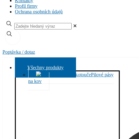
Kontakty
Profil firmy
Ochrana osobních údajů
✕
Poptávka / dotaz
Všechny produkty
Pilové pásy
na kov