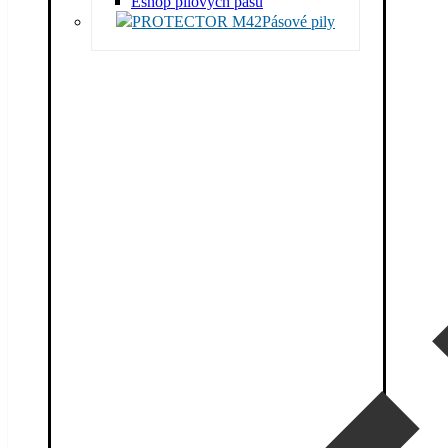
Eshop pilových pásů
Pásové pily