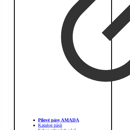
Pilové pásy AMADA
Katalog pásů