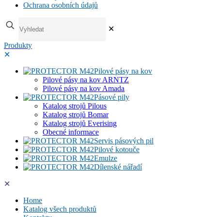
Ochrana osobních údajů
✕
Produkty
✕
Pilové pásy na kov
Pilové pásy na kov ARNTZ
Pilové pásy na kov Amada
Pásové pily
Katalog strojů Pilous
Katalog strojů Bomar
Katalog strojů Everising
Obecné informace
Servis pásových pil
Pilové kotouče
Emulze
Dílenské nářadí
✕
Home
Katalog všech produktů