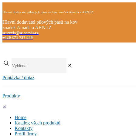
Hlavní dodavatel pilových pásů na kov značek Amada a ARNTZ
Hlavní dodavatel pilových pásů na kov
značek Amada a ARNTZ
scservis@sc-servis.cz
+420 371 727 949
✕
Poptávka / dotaz
Produkty
✕
Home
Katalog všech produktů
Kontakty
Profil firmy