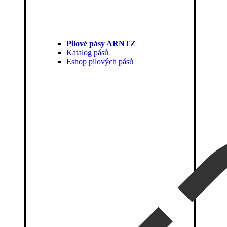
Pilové pásy ARNTZ
Katalog pásů
Eshop pilových pásů