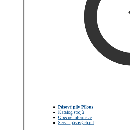
Pásové pily Pilous
Katalog strojů
Obecné informace
Servis pásových pil