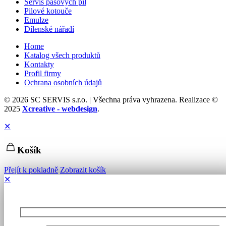
Servis pásových pil
Pilové kotouče
Emulze
Dílenské nářadí
Home
Katalog všech produktů
Kontakty
Profil firmy
Ochrana osobních údajů
© 2026 SC SERVIS s.r.o. | Všechna práva vyhrazena. Realizace ©
2025
Xcreative - webdesign
.
✕
Košík
Přejít k pokladně
Zobrazit košík
✕