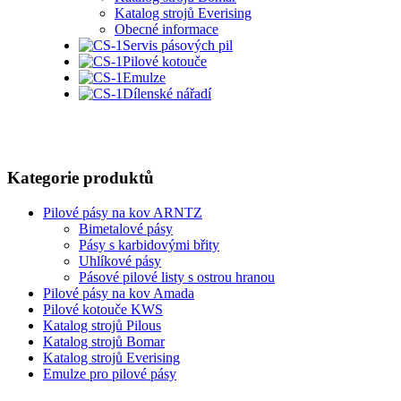
Katalog strojů Everising
Obecné informace
Servis pásových pil
Pilové kotouče
Emulze
Dílenské nářadí
Kategorie produktů
Pilové pásy na kov ARNTZ
Bimetalové pásy
Pásy s karbidovými břity
Uhlíkové pásy
Pásové pilové listy s ostrou hranou
Pilové pásy na kov Amada
Pilové kotouče KWS
Katalog strojů Pilous
Katalog strojů Bomar
Katalog strojů Everising
Emulze pro pilové pásy