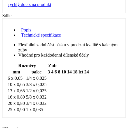
rychlý dotaz na produkt
Sdílet
Popis
Technické specifikace
Flexibilní zadní část pásku v precizní kvalitě s kalenými
zuby
Vhodné pro každodenní dílenské účely
Rozměry
Zub
mm
palec
3
4
6
8
10
14
18 let
24
6 x 0,65
1/4 x 0,025
10 x 0,65
3/8 x 0,025
13 x 0,65
1/2 x 0,025
16 x 0,80
5/8 x 0,032
20 x 0,80
3/4 x 0,032
25 x 0,90
1 x 0,035