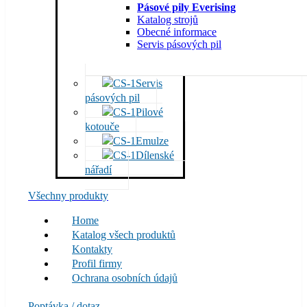
Pásové pily Everising
Katalog strojů
Obecné informace
Servis pásových pil
Servis
pásových pil
Pilové
kotouče
Emulze
Dílenské
nářadí
Všechny produkty
Home
Katalog všech produktů
Kontakty
Profil firmy
Ochrana osobních údajů
Poptávka / dotaz