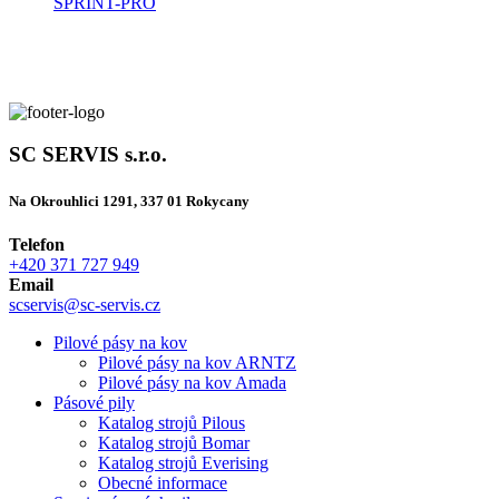
SPRINT-PRO
SC SERVIS s.r.o.
Na Okrouhlici 1291, 337 01 Rokycany
Telefon
+420 371 727 949
Email
scservis@sc-servis.cz
Pilové pásy na kov
Pilové pásy na kov ARNTZ
Pilové pásy na kov Amada
Pásové pily
Katalog strojů Pilous
Katalog strojů Bomar
Katalog strojů Everising
Obecné informace