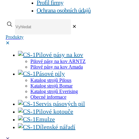
Profil firmy
Ochrana osobních údajů
✕
Produkty
✕
Pilové pásy na kov
Pilové pásy na kov ARNTZ
Pilové pásy na kov Amada
Pásové pily
Katalog strojů Pilous
Katalog strojů Bomar
Katalog strojů Everising
Obecné informace
Servis pásových pil
Pilové kotouče
Emulze
Dílenské nářadí
✕