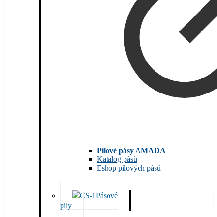
Pilové pásy AMADA
Katalog pásů
Eshop pilových pásů
Pásové
pily