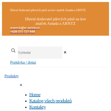
Hlavní dodavatel pilových pásů na kov značek Amada a ARNTZ
Hlavní dodavatel pilových pásů na kov
značek Amada a ARNTZ
scservis@sc-servis.cz
+420 371 727 949
✕
Poptávka / dotaz
Produkty
✕
Home
Katalog všech produktů
Kontakty