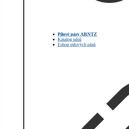
Pilové pásy ARNTZ
Katalog pásů
Eshop pilových pásů