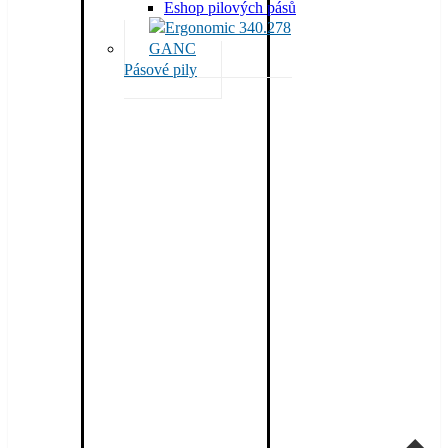
Eshop pilových pásů
Pásové pily