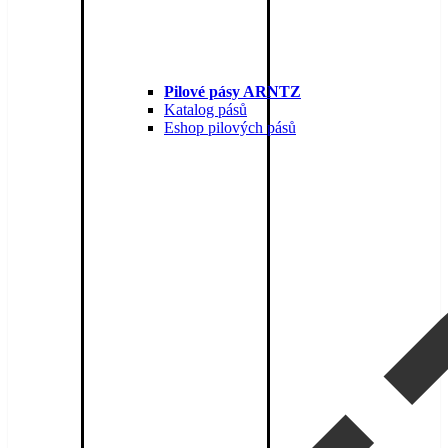
Pilové pásy ARNTZ
Katalog pásů
Eshop pilových pásů