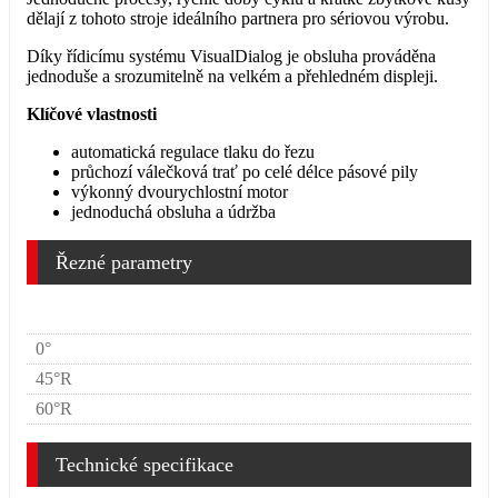
dělají z tohoto stroje ideálního partnera pro sériovou výrobu.
Díky řídicímu systému VisualDialog je obsluha prováděna
jednoduše a srozumitelně na velkém a přehledném displeji.
Klíčové vlastnosti
automatická regulace tlaku do řezu
průchozí válečková trať po celé délce pásové pily
výkonný dvourychlostní motor
jednoduchá obsluha a údržba
Řezné parametry
0°
278
45°R
260
60°R
155
Technické specifikace