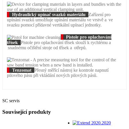
Hydraulický upínač svazků materiálu
Zařízení pro
upínání svazků umožňuje upínání materiálu ve vrstvě a ve
svazku pomocí přídavné vertikální upínací jednotky.
Pistole pro oplachování
třísek
Pistole pro oplachování třísek slouží k rychlému a
snadnému očištění stroje od třísek a otřepů.
Tenzomat
Přesný měřící nástroj ke kontrole napnutí
pilového pásu při vkládání nových pilových pásů.
SC servis
Související produkty