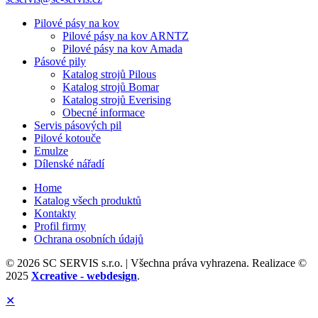
Pilové pásy na kov
Pilové pásy na kov ARNTZ
Pilové pásy na kov Amada
Pásové pily
Katalog strojů Pilous
Katalog strojů Bomar
Katalog strojů Everising
Obecné informace
Servis pásových pil
Pilové kotouče
Emulze
Dílenské nářadí
Home
Katalog všech produktů
Kontakty
Profil firmy
Ochrana osobních údajů
© 2026 SC SERVIS s.r.o. | Všechna práva vyhrazena. Realizace ©
2025
Xcreative - webdesign
.
✕