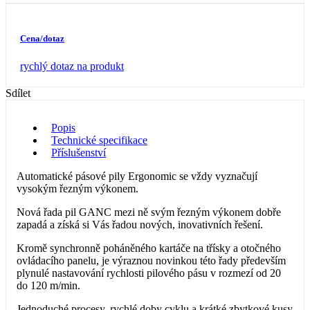
Cena/dotaz
rychlý dotaz na produkt
Sdílet
Popis
Technické specifikace
Příslušenství
Automatické pásové pily Ergonomic se vždy vyznačují
vysokým řezným výkonem.
Nová řada pil GANC mezi ně svým řezným výkonem dobře
zapadá a získá si Vás řadou nových, inovativních řešení.
Kromě synchronně poháněného kartáče na třísky a otočného
ovládacího panelu, je výraznou novinkou této řady především
plynulé nastavování rychlosti pilového pásu v rozmezí od 20
do 120 m/min.
Jednoduché procesy, rychlé doby cyklu a krátké zbytkové kusy