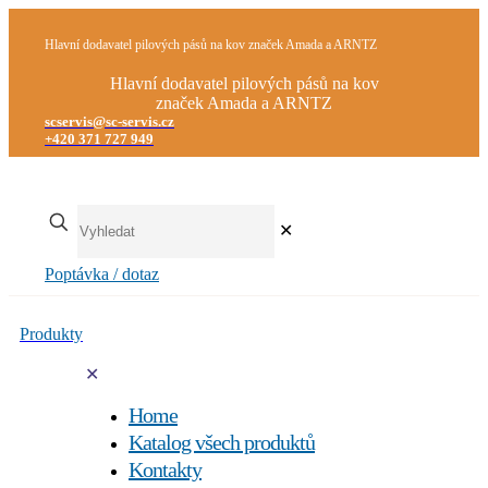
Hlavní dodavatel pilových pásů na kov značek Amada a ARNTZ
Hlavní dodavatel pilových pásů na kov
značek Amada a ARNTZ
scservis@sc-servis.cz
+420 371 727 949
✕
Poptávka / dotaz
Produkty
✕
Home
Katalog všech produktů
Kontakty