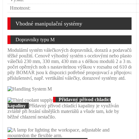
Hmotnost:
Vhodné manipulační systémy
Dopravníky typu M
Modulární systém válečkových dopravníků, dorazů a podavačů pro 
těžké použití. Cenově výhodný systém s ocelovými nebo plastovými
válečků 230 mm, 330 mm, 430 mm a s délkou modulů 2 a 3 m. Dá s
počet opěrných noh s nastavitelnou výškou v rozsahu od 610 do 
pily BOMAR jsou k dispozici potřebné propojovací a připojovací d
příslušenství, např. vertikální válečky, dorazové systémy atd.
Přídavný přívod chladící
kapaliny
Přídavný přívod chladící kapaliny je využíván
zvláště při řezání silnějších materiálů a všude tam, kde by
běžné chlazení nestačilo.