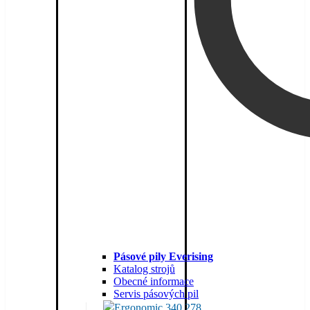
Pásové pily Everising
Katalog strojů
Obecné informace
Servis pásových pil