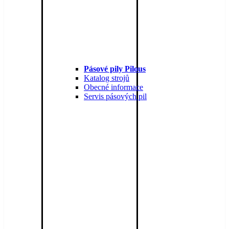
Pásové pily Pilous
Katalog strojů
Obecné informace
Servis pásových pil