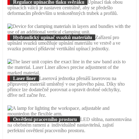
Regulace upínacího tlaku svěráku
Upínací tlak obou
upínacích válců je nastaven centrálně, aby se předešlo
deformacím především u tenkostěnných trubek a profilů.
Hydraulický upínač svazků materiálu
Zařízení pro
upínání svazků umožňuje upínání materiálu ve vrstvě a ve
svazku pomocí přídavné vertikální upínací jednotky.
Laser liner
Laserová jednotka přenáší laserovou na
připravený materiál umístěný v ose pilového pásu. Díky této
přímce lze dodatečně porovnat a opravit drobné odchylky,
dříve než začne řez.
Osvětlení pracovního prostoru
LED sítilna, namontována
na ohebném rameni a individuálně nastavitelná, zajistí
perfektní osvětlení pracovního prostoru.