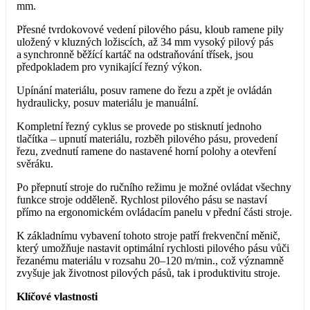
mm.
Přesné tvrdokovové vedení pilového pásu, kloub ramene pily
uložený v kluzných ložiscích, až 34 mm vysoký pilový pás
a synchronně běžící kartáč na odstraňování třísek, jsou
předpokladem pro vynikající řezný výkon.
Upínání materiálu, posuv ramene do řezu a zpět je ovládán
hydraulicky, posuv materiálu je manuální.
Kompletní řezný cyklus se provede po stisknutí jednoho
tlačítka – upnutí materiálu, rozběh pilového pásu, provedení
řezu, zvednutí ramene do nastavené horní polohy a otevření
svěráku.
Po přepnutí stroje do ručního režimu je možné ovládat všechny
funkce stroje odděleně. Rychlost pilového pásu se nastaví
přímo na ergonomickém ovládacím panelu v přední části stroje.
K základnímu vybavení tohoto stroje patří frekvenční měnič,
který umožňuje nastavit optimální rychlosti pilového pásu vůči
řezanému materiálu v rozsahu 20–120 m/min., což významně
zvyšuje jak životnost pilových pásů, tak i produktivitu stroje.
Klíčové vlastnosti