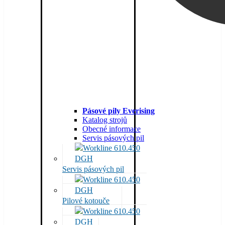
Pásové pily Everising
Katalog strojů
Obecné informace
Servis pásových pil
Servis pásových pil
Pilové kotouče