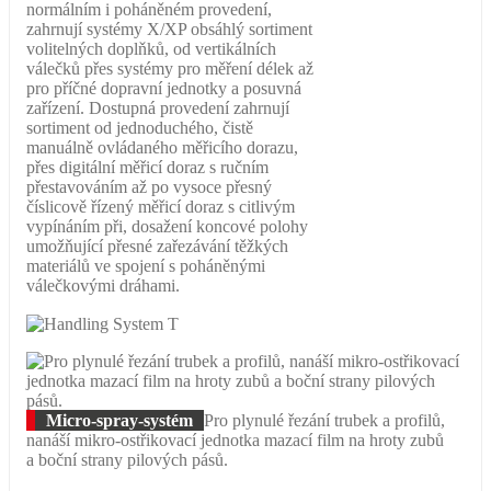
normálním i poháněném provedení,
zahrnují systémy X/XP obsáhlý sortiment
volitelných doplňků, od vertikálních
válečků přes systémy pro měření délek až
pro příčné dopravní jednotky a posuvná
zařízení. Dostupná provedení zahrnují
sortiment od jednoduchého, čistě
manuálně ovládaného měřicího dorazu,
přes digitální měřicí doraz s ručním
přestavováním až po vysoce přesný
číslicově řízený měřicí doraz s citlivým
vypínáním při, dosažení koncové polohy
umožňující přesné zařezávání těžkých
materiálů ve spojení s poháněnými
válečkovými dráhami.
Micro-spray-systém
Pro plynulé řezání trubek a profilů,
nanáší mikro-ostřikovací jednotka mazací film na hroty zubů
a boční strany pilových pásů.