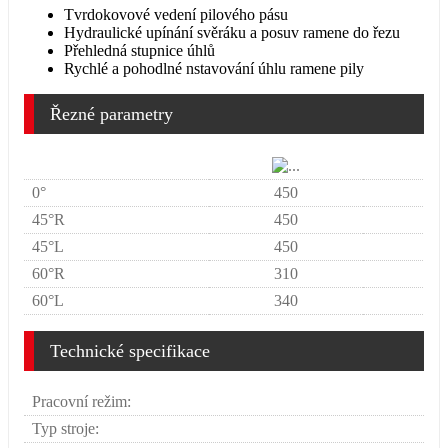
Tvrdokovové vedení pilového pásu
Hydraulické upínání svěráku a posuv ramene do řezu
Přehledná stupnice úhlů
Rychlé a pohodlné nstavování úhlu ramene pily
Řezné parametry
0°
450
45°R
450
45°L
450
60°R
310
60°L
340
Technické specifikace
Pracovní režim:
Typ stroje: