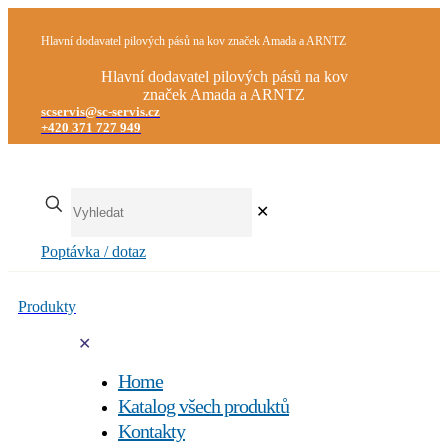
Hlavní dodavatel pilových pásů na kov značek Amada a ARNTZ
Hlavní dodavatel pilových pásů na kov
značek Amada a ARNTZ
scservis@sc-servis.cz
+420 371 727 949
✕
Poptávka / dotaz
Produkty
✕
Home
Katalog všech produktů
Kontakty