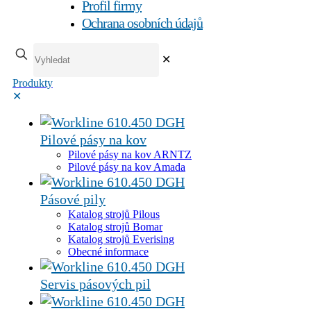
Profil firmy
Ochrana osobních údajů
✕
Produkty
✕
Pilové pásy na kov
Pilové pásy na kov ARNTZ
Pilové pásy na kov Amada
Pásové pily
Katalog strojů Pilous
Katalog strojů Bomar
Katalog strojů Everising
Obecné informace
Servis pásových pil