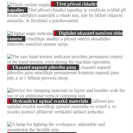
Třetí přívod chladící
kapaliny
Třetí přívod chladící kapaliny je využíván zvláště při
řezání silnějších materiálů a všude tam, kde by běžné chlazení
nestačilo. Je flexibilní a polohovatelné.
Digitální ukazatel natočení úhlu
ramene
Umožňuje snadný a přesný odečet aktuálního
úhlového natočení ramene stroje.
Ukazatel napnutí pilového pásu
Ukazatel napnutí
pilového pásu umožňuje permanentní kontrolu napnutí pásu
pily a to i během provozu stroje.
Hydraulický upínač svazků materiálu
Zařízení pro
upínání svazků umožňuje upínání materiálu ve vrstvě a ve
svazku pomocí přídavné vertikální upínací jednotky.