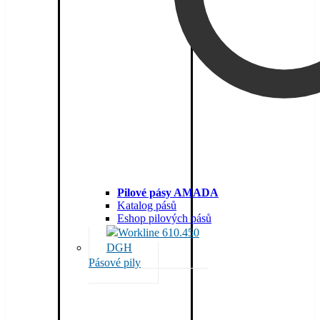
Pilové pásy AMADA
Katalog pásů
Eshop pilových pásů
Pásové pily