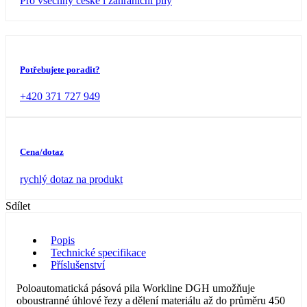
Pro všechny české i zahraniční pily
Potřebujete poradit?
+420 371 727 949
Cena/dotaz
rychlý dotaz na produkt
Sdílet
Popis
Technické specifikace
Příslušenství
Poloautomatická pásová pila Workline DGH umožňuje
oboustranné úhlové řezy a dělení materiálu až do průměru 450