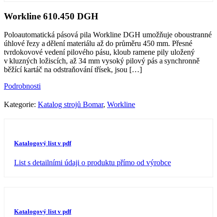
Workline 610.450 DGH
Poloautomatická pásová pila Workline DGH umožňuje oboustranné
úhlové řezy a dělení materiálu až do průměru 450 mm. Přesné
tvrdokovové vedení pilového pásu, kloub ramene pily uložený
v kluzných ložiscích, až 34 mm vysoký pilový pás a synchronně
běžící kartáč na odstraňování třísek, jsou
[…]
Podrobnosti
Kategorie:
Katalog strojů Bomar
,
Workline
Katalogový list v pdf
List s detailními údaji o produktu přímo od výrobce
Katalogový list v pdf