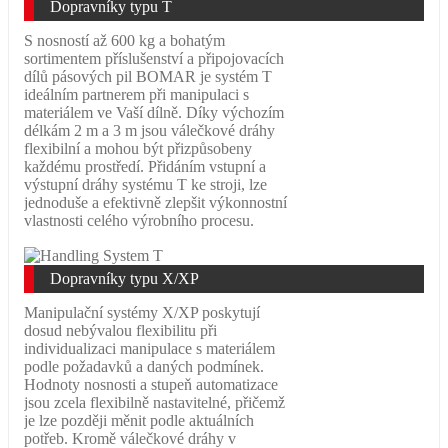
Dopravníky typu T
S nosností až 600 kg a bohatým
sortimentem příslušenství a připojovacích
dílů pásových pil BOMAR je systém T
ideálním partnerem při manipulaci s
materiálem ve Vaší dílně. Díky výchozím
délkám 2 m a 3 m jsou válečkové dráhy
flexibilní a mohou být přizpůsobeny
každému prostředí. Přidáním vstupní a
výstupní dráhy systému T ke stroji, lze
jednoduše a efektivně zlepšit výkonnostní
vlastnosti celého výrobního procesu.
Dopravníky typu X/XP
Manipulační systémy X/XP poskytují
dosud nebývalou flexibilitu při
individualizaci manipulace s materiálem
podle požadavků a daných podmínek.
Hodnoty nosnosti a stupeň automatizace
jsou zcela flexibilně nastavitelné, přičemž
je lze později měnit podle aktuálních
potřeb. Kromě válečkové dráhy v