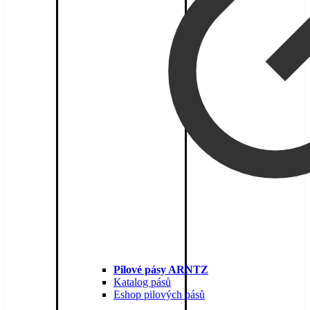
Pilové pásy ARNTZ
Katalog pásů
Eshop pilových pásů