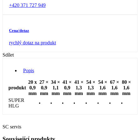
+420 371 727 949
Cena/dotaz
rychlý dotaz na produkt
Sdílet
Popis
20 x
27 ×
34 ×
41 ×
41 ×
54 ×
54 ×
67 ×
80 ×
produkt
0,9
0,9
1,1
0,9
1,3
1,3
1,6
1,6
1,6
mm
mm
mm
mm
mm
mm
mm
mm
mm
SUPER
•
•
•
•
•
•
•
•
HLG
SC servis
Související produkty