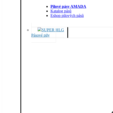
Pilové pásy AMADA
Katalog pásů
Eshop pilových pásů
Pásové pily