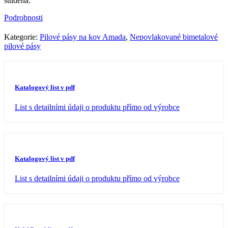
studena.
Podrobnosti
Kategorie:
Pilové pásy na kov Amada
,
Nepovlakované bimetalové
pilové pásy
Katalogový list v pdf
List s detailními údaji o produktu přímo od výrobce
Katalogový list v pdf
List s detailními údaji o produktu přímo od výrobce