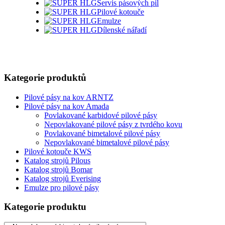
Servis pásových pil
Pilové kotouče
Emulze
Dílenské nářadí
Kategorie produktů
Pilové pásy na kov ARNTZ
Pilové pásy na kov Amada
Povlakované karbidové pilové pásy
Nepovlakované pilové pásy z tvrdého kovu
Povlakované bimetalové pilové pásy
Nepovlakované bimetalové pilové pásy
Pilové kotouče KWS
Katalog strojů Pilous
Katalog strojů Bomar
Katalog strojů Everising
Emulze pro pilové pásy
Kategorie produktu