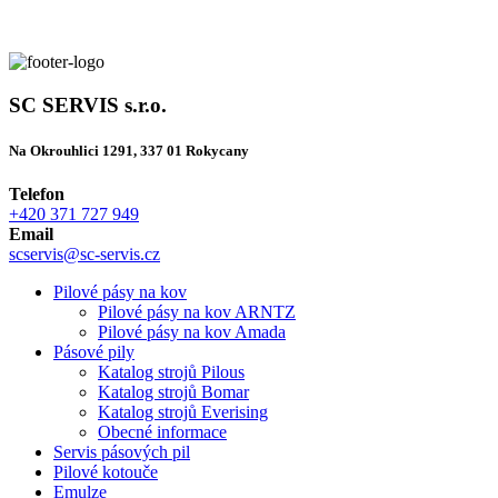
SC SERVIS s.r.o.
Na Okrouhlici 1291, 337 01 Rokycany
Telefon
+420 371 727 949
Email
scservis@sc-servis.cz
Pilové pásy na kov
Pilové pásy na kov ARNTZ
Pilové pásy na kov Amada
Pásové pily
Katalog strojů Pilous
Katalog strojů Bomar
Katalog strojů Everising
Obecné informace
Servis pásových pil
Pilové kotouče
Emulze