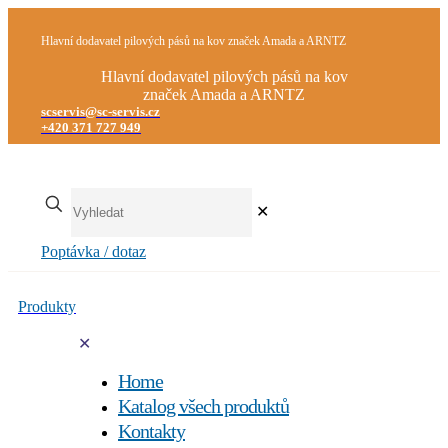
Hlavní dodavatel pilových pásů na kov značek Amada a ARNTZ
Hlavní dodavatel pilových pásů na kov
značek Amada a ARNTZ
scservis@sc-servis.cz
+420 371 727 949
✕
Poptávka / dotaz
Produkty
✕
Home
Katalog všech produktů
Kontakty