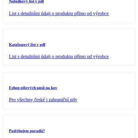
Nabídkový list v pdf
List s detailními údaji o produktu přímo od výrobce
Katalogový list v pdf
List s detailními údaji o produktu přímo od výrobce
Eshop pilových pásů na kov
Pro všechny české i zahraniční pily
Potřebujete poradit?