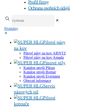
Profil firmy
Ochrana osobních údajů
✕
Produkty
✕
Pilové pásy
na kov
Pilové pásy na kov ARNTZ
Pilové pásy na kov Amada
Pásové pily
Katalog strojů Pilous
Katalog strojů Bomar
Katalog strojů Everising
Obecné informace
Servis
pásových pil
Pilové
kotouče