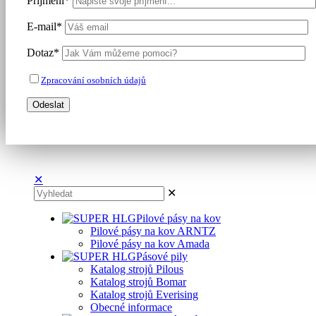
Příjmení*
E-mail*
Dotaz*
Zpracování osobních údajů
✕
✕
Pilové pásy na kov
Pilové pásy na kov ARNTZ
Pilové pásy na kov Amada
Pásové pily
Katalog strojů Pilous
Katalog strojů Bomar
Katalog strojů Everising
Obecné informace